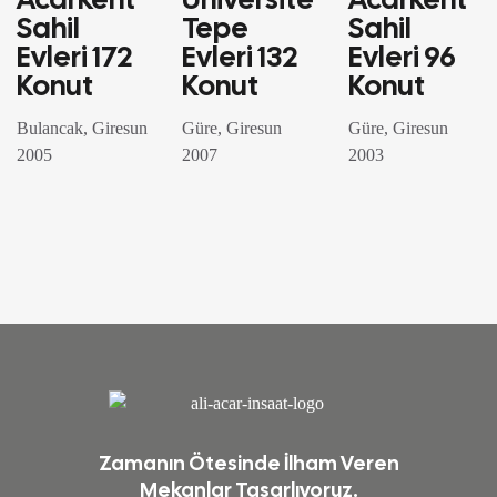
PROJELERI
PROJELERI
PROJELERI
Sahil
Tepe
Sahil
Evleri 172
Evleri 132
Evleri 96
Konut
Konut
Konut
Bulancak, Giresun
Güre, Giresun
Güre, Giresun
2005
2007
2003
Zamanın Ötesinde İlham Veren
Mekanlar Tasarlıyoruz.