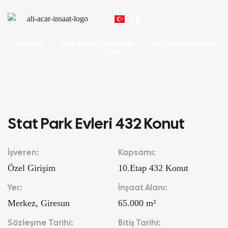
EN
TR
AR
ANASAYFA
ÖZEL KONUT PROJELERI
STAT PARK EVLERI 432
KONUT
Stat Park Evleri 432 Konut
İşveren:
Kapsamı:
Özel Girişim
10.Etap 432 Konut
Yer:
İnşaat Alanı:
Merkez, Giresun
65.000 m²
Sözleşme Tarihi:
Bitiş Tarihi: