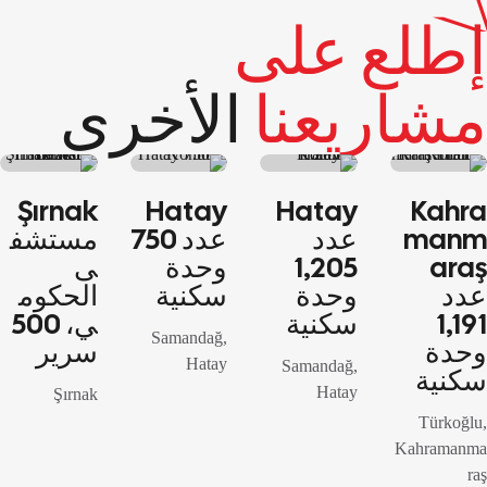
إطلع على
مشاريعنا
الأخرى
مشاريع
مشاريع
مشاريع
مشاريع
Şırnak
Hatay
Hatay
Kahra
المقاولات
المقاولات
المقاولات
المقاولات
Manm
عدد
عدد 750
مستشف
العامة
العامة
العامة
العامة
Araş
1,205
وحدة
ى
عدد
وحدة
سكنية
الحكوم
1,191
سكنية
ي، 500
Samandağ,
وحدة
سرير
Hatay
Samandağ,
سكنية
Hatay
Şırnak
Türkoğlu,
Kahramanma
raş