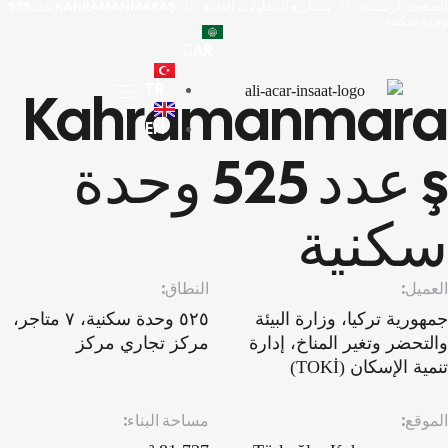
الصفحة الرئيسية
مشاريع المقاولات العامة
KAHRAMANMARAŞ عدد 525
وحدة سكنية
AR
TR
Kahramanmara
EN
Ş عدد 525 وحدة
سكنية
العميل:
النطاق:
جمهورية تركيا، وزارة البيئة
٥٢٥ وحدة سكنية، ٧ متاجر،
والتحضر وتغير المناخ، إدارة
مركز تجاري مركز
تنمية الإسكان (TOKİ)
الموقع:
مساحة البناء: